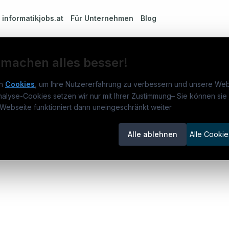
m
informatikjobs.at
Für Unternehmen
Blog
 machen alles besser!
n
Cookies
, um Ihre Nutzererfahrung zu verbessern und unsere Web
G
nalyse-Cookies setzen wir nur mit Ihrer Zustimmung
–
Sie können sie 
rmatikjobs.at
Jobs
Für 
Webseite funktioniert dann uneingeschränkt weiter
um
informatikjobs.at
?
Jobkategorien
Kand
Alle ablehnen
Alle Cookie
lenausschreibungen
Berufsfelder
Inse
itgeber entdecken
ner
emstatus