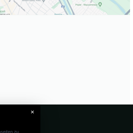
×
seiten zu