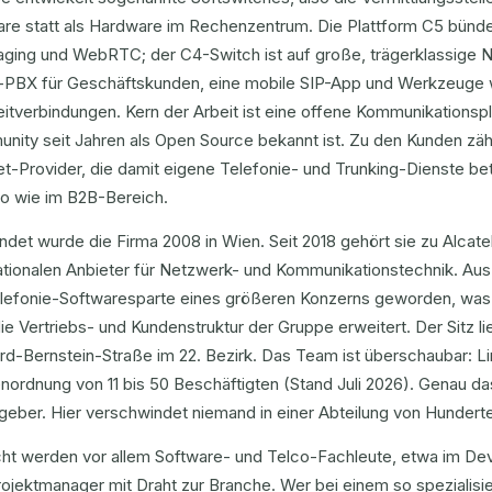
are statt als Hardware im Rechenzentrum. Die Plattform C5 bünde
ging und WebRTC; der C4-Switch ist auf große, trägerklassige
-PBX für Geschäftskunden, eine mobile SIP-App und Werkzeuge w
itverbindungen. Kern der Arbeit ist eine offene Kommunikationspla
nity seit Jahren als Open Source bekannt ist. Zu den Kunden zä
et-Provider, die damit eigene Telefonie- und Trunking-Dienste be
o wie im B2B-Bereich.
det wurde die Firma 2008 in Wien. Seit 2018 gehört sie zu Alcate
ationalen Anbieter für Netzwerk- und Kommunikationstechnik. Aus
elefonie-Softwaresparte eines größeren Konzerns geworden, was
ie Vertriebs- und Kundenstruktur der Gruppe erweitert. Der Sitz li
d-Bernstein-Straße im 22. Bezirk. Das Team ist überschaubar: Li
ordnung von 11 bis 50 Beschäftigten (Stand Juli 2026). Genau da
geber. Hier verschwindet niemand in einer Abteilung von Hundert
ht werden vor allem Software- und Telco-Fachleute, etwa im D
ojektmanager mit Draht zur Branche. Wer bei einem so spezialisi