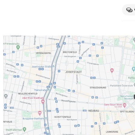
Linux 
with h
skills
and in
OFFER:
in a g