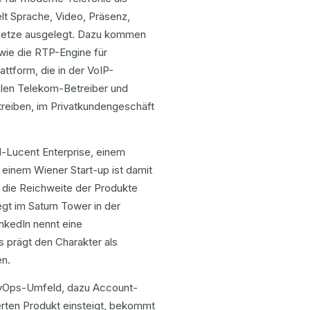
lt Sprache, Video, Präsenz,
 Netze ausgelegt. Dazu kommen
ie die RTP-Engine für
ttform, die in der VoIP-
hlen Telekom-Betreiber und
treiben, im Privatkundengeschäft
l-Lucent Enterprise, einem
 einem Wiener Start-up ist damit
 die Reichweite der Produkte
egt im Saturn Tower in der
nkedIn nennt eine
s prägt den Charakter als
en.
evOps-Umfeld, dazu Account-
erten Produkt einsteigt, bekommt