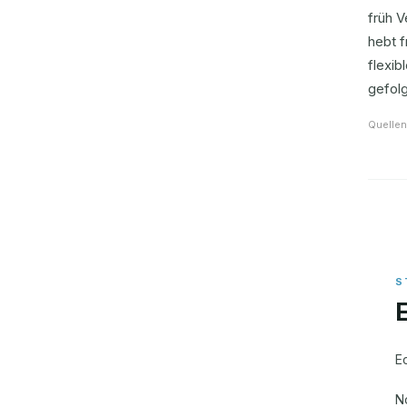
früh V
hebt f
flexi
gefol
Quellen
E
N