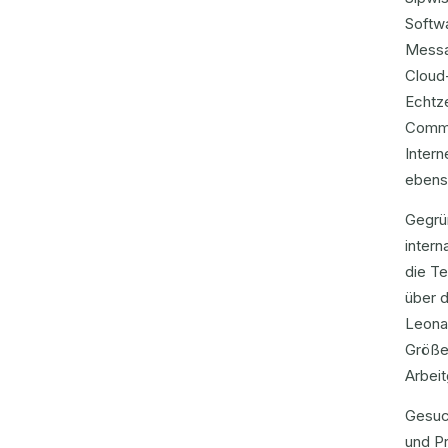
Softw
Messa
Cloud
Echtze
Commu
Intern
ebens
Gegrün
intern
die T
über d
Leonar
Größen
Arbeit
Gesuc
und Pr