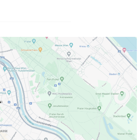
ar NoSQL database) Familiarity
g languages Python, C Relevant
xperience with continuous delivery
s. Additional Information WE
age English Working independently
.