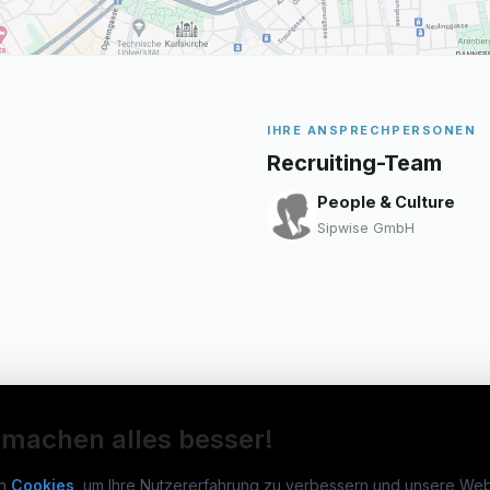
IHRE ANSPRECHPERSONEN
Recruiting-Team
People & Culture
Sipwise GmbH
 machen alles besser!
n
Cookies
, um Ihre Nutzererfahrung zu verbessern und unsere Web