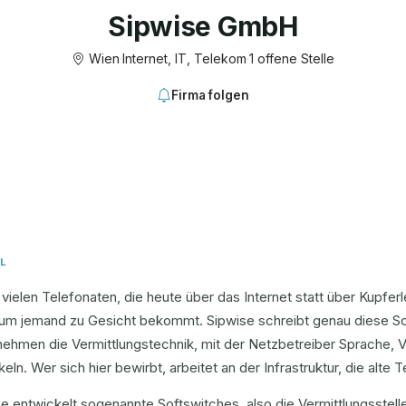
Sipwise GmbH
Wien
·
Internet, IT, Telekom
·
1 offene Stelle
Firma folgen
L
 vielen Telefonaten, die heute über das Internet statt über Kupfer
aum jemand zu Gesicht bekommt. Sipwise schreibt genau diese Sof
nehmen die Vermittlungstechnik, mit der Netzbetreiber Sprache, 
eln. Wer sich hier bewirbt, arbeitet an der Infrastruktur, die alte 
e entwickelt sogenannte Softswitches, also die Vermittlungsstell