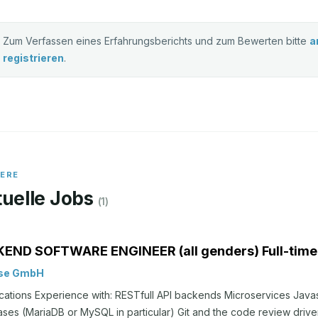
Zum Verfassen eines Erfahrungsberichts und zum Bewerten bitte
a
registrieren
.
IERE
uelle Jobs
(
1
)
END SOFTWARE ENGINEER (all genders) Full-time
ise GmbH
ications ​​​​​​Experience with: RESTfull API backends Microservices Ja
ses (MariaDB or MySQL in particular) Git and the code review driv