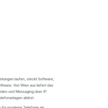
leitungen laufen, steckt Software,
tware. Von Wien aus liefert das
Video und Messaging über IP
Telefonanlagen ablöst.
e für moderne Telefonie als