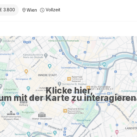
OS (Debian/Ubuntu in particular) NestJS NodeJS ORM Redis (or simil
€ 3.800
Vollzeit
Wien
ighly available and highly loaded server systems Other programmin
 and qualifications that would be beneficial for candidates include e
tegration, strong problem-solving, and excellent communication skill
 Working in an international business environment, company langu
lobal team of professionals Flexible working patterns and mobile ...
Klicke hier,
um mit der Karte zu interagieren