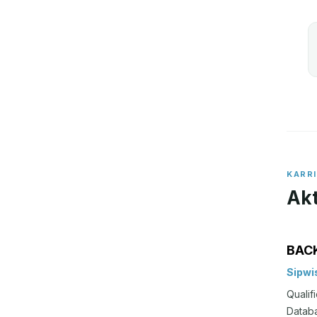
KARR
Akt
BACK
Sipw
Qualif
Databa