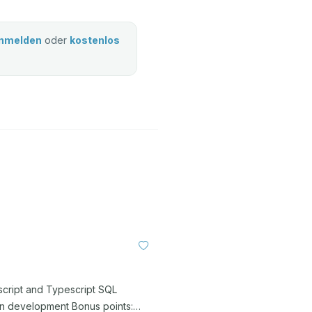
nmelden
oder
kostenlos
vascript and Typescript SQL
en development Bonus points: