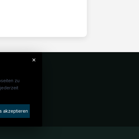
×
seiten zu
jederzeit
Unternehmen
idaten finden
s akzeptieren
rat buchen