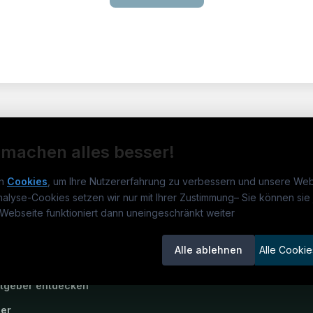
 machen alles besser!
n
Cookies
, um Ihre Nutzererfahrung zu verbessern und unsere Web
nalyse-Cookies setzen wir nur mit Ihrer Zustimmung
–
Sie können sie 
rmatikjobs.at
Jobs
Für 
Webseite funktioniert dann uneingeschränkt weiter
um
informatikjobs.at
?
Jobkategorien
Kand
Alle ablehnen
Alle Cookie
lenausschreibungen
Berufsfelder
Inse
itgeber entdecken
ner