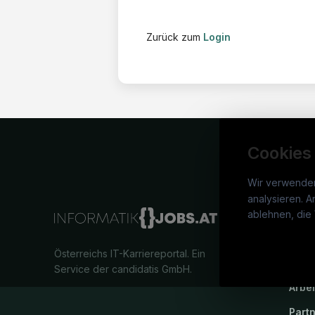
Zurück zum
Login
Cookies
Wir verwende
analysieren. A
info
ablehnen, die 
War
Österreichs IT-Karriereportal.
Ein
Stel
Service der candidatis GmbH.
Arbe
Part