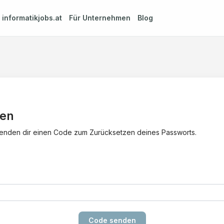
m
informatikjobs.at
Für Unternehmen
Blog
zen
 senden dir einen Code zum Zurücksetzen deines Passworts.
Code senden