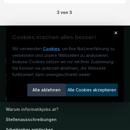
3
von
3
×
Cookies machen alles besser!
Wir verwenden
Cookies
, um Ihre Nutzererfahrung zu
verbessern und unsere Webseiten zu analysieren.
Analyse-Cookies setzen wir nur mit Ihrer Zustimmung
–
Sie können sie jederzeit ablehnen, die Webseite
funktioniert dann uneingeschränkt weiter
Österreichs IT-Karriereportal.
Ein
Service der candidatis GmbH.
Alle ablehnen
Alle Cookies akzeptieren
informatikjobs.at
Warum
informatikjobs.at
?
Stellenausschreibungen
Arbeitgeber entdecken