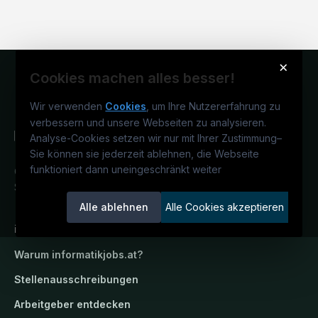
×
Cookies machen alles besser!
Wir verwenden
Cookies
, um Ihre Nutzererfahrung zu
verbessern und unsere Webseiten zu analysieren.
Analyse-Cookies setzen wir nur mit Ihrer Zustimmung
–
Sie können sie jederzeit ablehnen, die Webseite
funktioniert dann uneingeschränkt weiter
Österreichs IT-Karriereportal.
Ein
Service der candidatis GmbH.
Alle ablehnen
Alle Cookies akzeptieren
informatikjobs.at
Warum
informatikjobs.at
?
Stellenausschreibungen
Arbeitgeber entdecken