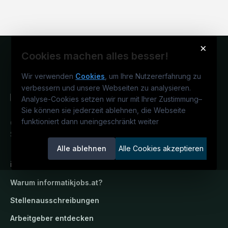
×
Cookies machen alles besser!
Wir verwenden
Cookies
, um Ihre Nutzererfahrung zu
verbessern und unsere Webseiten zu analysieren.
Analyse-Cookies setzen wir nur mit Ihrer Zustimmung
–
Sie können sie jederzeit ablehnen, die Webseite
funktioniert dann uneingeschränkt weiter
Österreichs IT-Karriereportal.
Ein
Service der candidatis GmbH.
Alle ablehnen
Alle Cookies akzeptieren
informatikjobs.at
Warum
informatikjobs.at
?
Stellenausschreibungen
Arbeitgeber entdecken