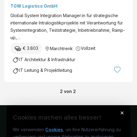
Manager:in
TGW Logistics GmbH
(M/W/D)*
Global System Integration Manager:in für strategische
internationale Intralogistikprojekte mit Verantwortung für
Systemintegration, Teststrategie, Inbetriebnahme, Ramp-
up,…
€ 3.803
Vollzeit
Marchtrenk
IT Architektur & Infrastruktur
IT Leitung & Projektleitung
2
von
2
×
Cookies machen alles besser!
Wir verwenden
Cookies
, um Ihre Nutzererfahrung zu
verbessern und unsere Webseiten zu analysieren.