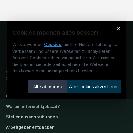
×
Cookies machen alles besser!
Wir verwenden
Cookies
, um Ihre Nutzererfahrung zu
verbessern und unsere Webseiten zu analysieren.
Analyse-Cookies setzen wir nur mit Ihrer Zustimmung
–
Sie können sie jederzeit ablehnen, die Webseite
funktioniert dann uneingeschränkt weiter
Österreichs IT-Karriereportal.
Ein
Service der candidatis GmbH.
Alle ablehnen
Alle Cookies akzeptieren
informatikjobs.at
Warum
informatikjobs.at
?
Stellenausschreibungen
Arbeitgeber entdecken