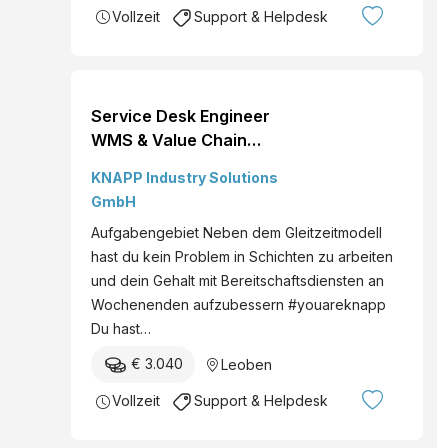
Vollzeit
Support & Helpdesk
Service Desk Engineer
WMS & Value Chain
(m/w/d) KNAPP
KNAPP Industry Solutions
Systemintegration GmbH
GmbH
Leoben Vollzeit
Aufgabengebiet Neben dem Gleitzeitmodell
hast du kein Problem in Schichten zu arbeiten
und dein Gehalt mit Bereitschaftsdiensten an
Wochenenden aufzubessern #youareknapp
Du hast…
€ 3.040
Leoben
Vollzeit
Support & Helpdesk