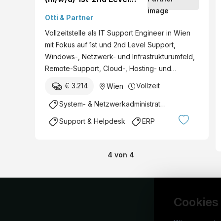
Support & Cloud
Otti & Partner
Infrastructure
Vollzeitstelle als IT Support Engineer in Wien
mit Fokus auf 1st und 2nd Level Support,
Windows-, Netzwerk- und Infrastrukturumfeld,
Remote-Support, Cloud-, Hosting- und…
€ 3.214
Vollzeit
Wien
System- & Netzwerkadministration
Support & Helpdesk
ERP
4
von
4
Cookies