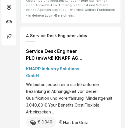
Kostenlos und jederzeit kündbar – jede Mail enthält
einen Abmelde-Link. Umfang, Zeitpunkt und Schärfe
deines Agenten stellst du – wie viele weitere Funktionen
– in deinem
Login-Bereich
ein.
4
Service Desk Engineer
Jobs
Service Desk Engineer
PLC (m/w/d) KNAPP AG
Hart bei Graz Vollzeit
KNAPP Industry Solutions
GmbH
Wir bieten jedoch eine marktkonforme
Bezahlung in Abhängigkeit von deiner
Qualifikation und Vorerfahrung. Mindestgehalt
3.040,00 € Your Benefits Obst Flexible
Arbeitszeiten…
€ 3.040
Hart bei Graz