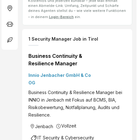
Kostenlos und jederzeit kündbar – jede Mail enthält
einen Abmelde-Link. Umfang, Zeitpunkt und Schärfe
deines Agenten stellst du – wie viele weitere Funktionen
– in deinem
Login-Bereich
ein.
1
Security Manager
Job
in Tirol
Business Continuity &
Resilience Manager
Innio Jenbacher GmbH & Co
OG
Business Continuity & Resilience Manager bei
INNIO in Jenbach mit Fokus auf BCMS, BIA,
Risikobewertung, Notfallplanung, Audits und
Resilience.
Vollzeit
Jenbach
IT Security & Cybersecurity