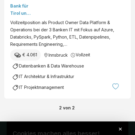
Data
Bank für
Platform
Tirol und
&
Vorarlber
Vollzeitposition als Product Owner Data Platform &
Operatio
g AG
Operations bei der 3 Banken IT mit Fokus auf Azure,
ns
Databricks, PySpark, Python, ETL, Datenpipelines,
(w/m/d)
Requirements Engineering,…
€ 4.061
Vollzeit
Innsbruck
Datenbanken & Data Warehouse
IT Architektur & Infrastruktur
IT Projektmanagement
2
von
2
×
Cookies machen alles besser!