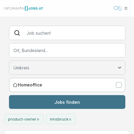
Homeoffice
Jobs finden
×
×
product-owner
innsbruck