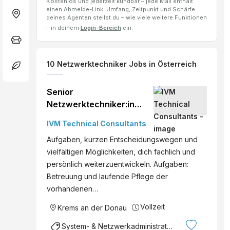
Kostenlos und jederzeit kündbar – jede Mail enthält
einen Abmelde-Link. Umfang, Zeitpunkt und Schärfe
deines Agenten stellst du – wie viele weitere Funktionen
– in deinem
Login-Bereich
ein.
10
Netzwerktechniker
Jobs
in Österreich
Senior
Netzwerktechniker:in
(m/w/d) ab €Kirchdorf an
IVM Technical Consultants
der Krems Vollzeit
Aufgaben, kurzen Entscheidungswegen und
vielfältigen Möglichkeiten, dich fachlich und
persönlich weiterzuentwickeln. Aufgaben:
Betreuung und laufende Pflege der
vorhandenen…
Vollzeit
Krems an der Donau
System- & Netzwerkadministration