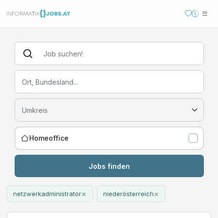
Homeoffice
Jobs finden
×
×
netzwerkadministrator
niederösterreich