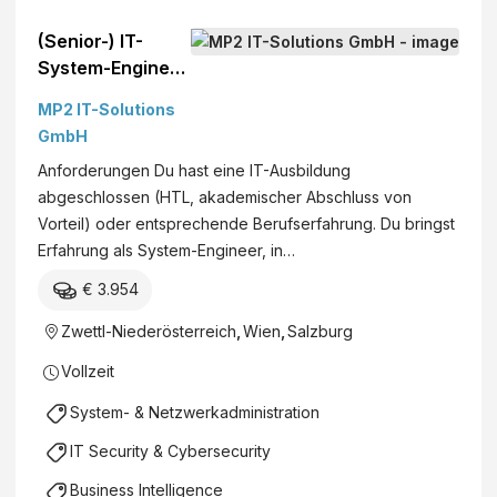
(Senior-) IT-
System-Engineer
(m/w/d), Wien,
MP2 IT-Solutions
NÖ/Zwettl und
GmbH
Salzburg - MP2
Anforderungen Du hast eine IT-Ausbildung
IT
abgeschlossen (HTL, akademischer Abschluss von
Vorteil) oder entsprechende Berufserfahrung. Du bringst
Erfahrung als System-Engineer, in…
€ 3.954
Zwettl-Niederösterreich
,
Wien
,
Salzburg
Vollzeit
System- & Netzwerkadministration
IT Security & Cybersecurity
Business Intelligence