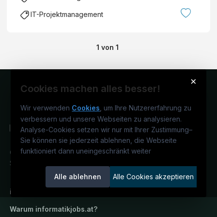
IT-Projektmanagement
1
von
1
×
Cookies machen alles besser!
Wir verwenden
Cookies
, um Ihre Nutzererfahrung zu
verbessern und unsere Webseiten zu analysieren.
Analyse-Cookies setzen wir nur mit Ihrer Zustimmung
–
Sie können sie jederzeit ablehnen, die Webseite
funktioniert dann uneingeschränkt weiter
Österreichs IT-Karriereportal.
Ein
Service der candidatis GmbH.
Alle ablehnen
Alle Cookies akzeptieren
informatikjobs.at
Warum
informatikjobs.at
?