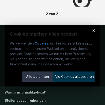
2
von
2
×
Cookies machen alles besser!
Wir verwenden
Cookies
, um Ihre Nutzererfahrung zu
verbessern und unsere Webseiten zu analysieren.
Analyse-Cookies setzen wir nur mit Ihrer Zustimmung
–
Sie können sie jederzeit ablehnen, die Webseite
funktioniert dann uneingeschränkt weiter
Österreichs IT-Karriereportal.
Ein
Service der candidatis GmbH.
Alle ablehnen
Alle Cookies akzeptieren
informatikjobs.at
Warum
informatikjobs.at
?
Stellenausschreibungen