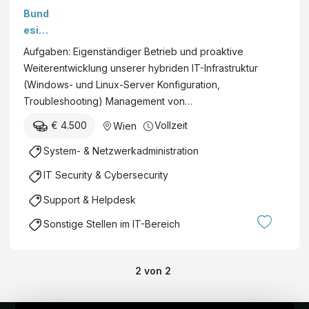
Syst
Bund
ema
esim
dmini
mobil
Aufgaben: Eigenständiger Betrieb und proaktive
strat
ienge
Weiterentwicklung unserer hybriden IT-Infrastruktur
or:in
sells
(Windows- und Linux-Server Konfiguration,
(m/w
chaft
Troubleshooting) Management von…
/d)
m.b.H
€ 4.500
Vollzeit
Wien
.
System- & Netzwerkadministration
IT Security & Cybersecurity
Support & Helpdesk
Sonstige Stellen im IT-Bereich
2
von
2