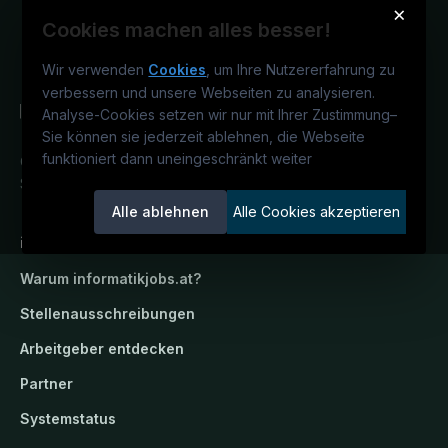
×
Cookies machen alles besser!
Wir verwenden
Cookies
, um Ihre Nutzererfahrung zu
verbessern und unsere Webseiten zu analysieren.
Analyse-Cookies setzen wir nur mit Ihrer Zustimmung
–
Sie können sie jederzeit ablehnen, die Webseite
funktioniert dann uneingeschränkt weiter
Österreichs IT-Karriereportal.
Ein
Service der candidatis GmbH.
Alle ablehnen
Alle Cookies akzeptieren
informatikjobs.at
Warum
informatikjobs.at
?
Stellenausschreibungen
Arbeitgeber entdecken
Partner
Systemstatus