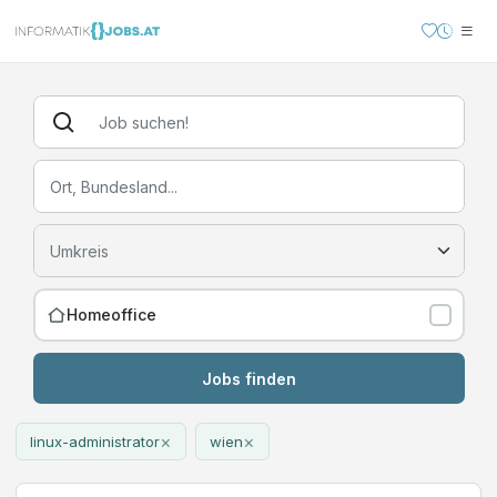
Homeoffice
Jobs finden
×
×
linux-administrator
wien