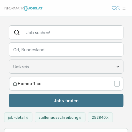
Homeoffice
Jobs finden
×
×
×
job-detail
stellenausschreibung
252840