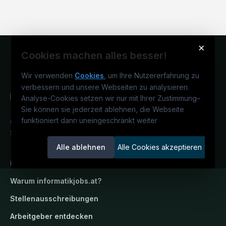
×
Cookies machen alles besser!
Wir verwenden
Cookies
, um Ihre Nutzererfahrung zu
verbessern und unsere Webseiten zu analysieren.
Analyse-Cookies setzen wir nur mit Ihrer Zustimmung
–
Sie können sie jederzeit ablehnen, die Webseite
funktioniert dann uneingeschränkt weiter
Österreichs IT-Karriereportal.
Ein
Service der candidatis GmbH.
Alle ablehnen
Alle Cookies akzeptieren
informatikjobs.at
Warum
informatikjobs.at
?
Stellenausschreibungen
Arbeitgeber entdecken