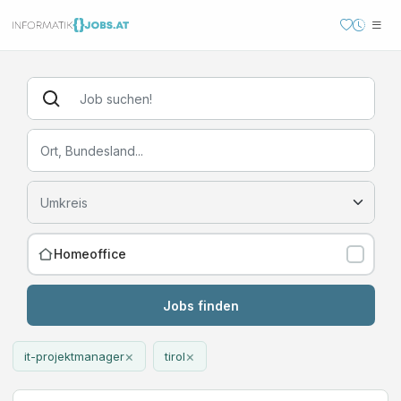
Homeoffice
Jobs finden
×
×
it-projektmanager
tirol