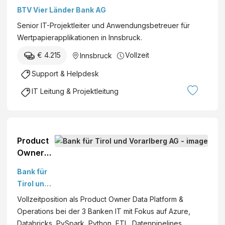
BTV Vier Länder Bank AG
Senior IT-Projektleiter und Anwendungsbetreuer für
Wertpapierapplikationen in Innsbruck.
€ 4.215
Vollzeit
Innsbruck
Support & Helpdesk
IT Leitung & Projektleitung
Product
Owner
Data
Bank für
Platform
Tirol und
&
Vorarlber
Vollzeitposition als Product Owner Data Platform &
Operatio
g AG
Operations bei der 3 Banken IT mit Fokus auf Azure,
ns
Databricks, PySpark, Python, ETL, Datenpipelines,
(w/m/d)