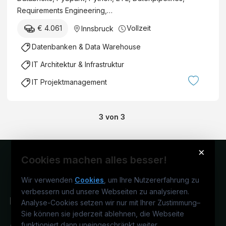
Requirements Engineering,…
€ 4.061
Vollzeit
Innsbruck
Datenbanken & Data Warehouse
IT Architektur & Infrastruktur
IT Projektmanagement
3
von
3
×
Cookies machen alles besser!
Wir verwenden
Cookies
, um Ihre Nutzererfahrung zu
verbessern und unsere Webseiten zu analysieren.
Analyse-Cookies setzen wir nur mit Ihrer Zustimmung
–
Sie können sie jederzeit ablehnen, die Webseite
funktioniert dann uneingeschränkt weiter