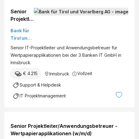
Senior
Projektlei
ter/Anwe
Bank für
ndungsb
Tirol und
etreuer -
Vorarlber
Senior IT-Projektleiter und Anwendungsbetreuer für
Wertpapi
g AG
Wertpapierapplikationen bei der 3 Banken IT GmbH in
erapplika
Innsbruck.
tionen
(w/m/d)
€ 4.215
Vollzeit
Innsbruck
Support & Helpdesk
IT Projektmanagement
Senior Projektleiter/Anwendungsbetreuer -
Wertpapierapplikationen (w/m/d)