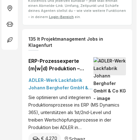
Kostenlos und jederzeit kündbar – jede Mail enthält
einen Abmelde-Link. Umfang, Zeitpunkt und Schärfe
deines Agenten stellst du – wie viele weitere Funktionen
– in deinem
Login-Bereich
ein.
135
It Projektmanagement
Jobs
in
Klagenfurt
ERP-Prozessexperte
(m|w|d) Produktion –
operativer
ADLER-Werk Lackfabrik
Wertschöpfungsprozess
Johann Berghofer GmbH &
Co KG
Sie optimieren und integrieren
Produktionsprozesse ins ERP (MS Dynamics
365), unterstützen als 1st/2nd-Level und
treiben Wertschöpfungsprozesse in der
Produktion bei ADLER in…
€ 4.270
Schwaz