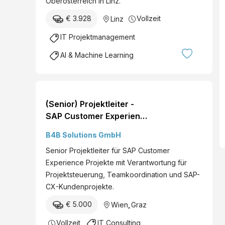
Oberösterreich in Linz.
€ 3.928
Vollzeit
Linz
IT Projektmanagement
AI & Machine Learning
(Senior) Projektleiter -
SAP Customer Experience
(CX) (human)
B4B Solutions GmbH
Senior Projektleiter für SAP Customer
Experience Projekte mit Verantwortung für
Projektsteuerung, Teamkoordination und SAP-
CX-Kundenprojekte.
€ 5.000
Wien
,
Graz
Vollzeit
IT Consulting