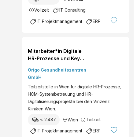
Vollzeit
IT Consulting
IT Projektmanagement
ERP
Mitarbeiter*in Digitale
HR-Prozesse und Key
User*in HCM
Origo Gesundheitszentren
GmbH
Teilzeitstelle in Wien für digitale HR-Prozesse,
HCM-Systembetreuung und HR-
Digitalisierungsprojekte bei den Vinzenz
Kliniken Wien.
€ 2.487
Teilzeit
Wien
IT Projektmanagement
ERP