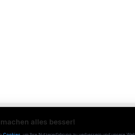
 machen alles besser!
n
Cookies
, um Ihre Nutzererfahrung zu verbessern und unsere Web