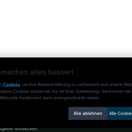
 machen alles besser!
n
Cookies
, um Ihre Nutzererfahrung zu verbessern und unsere Web
nalyse-Cookies setzen wir nur mit Ihrer Zustimmung
–
Sie können sie 
rmatikjobs.at
Jobs
Für 
Webseite funktioniert dann uneingeschränkt weiter
um
informatikjobs.at
?
Jobkategorien
Kand
Alle ablehnen
Alle Cookie
lenausschreibungen
Berufsfelder
Inse
itgeber entdecken