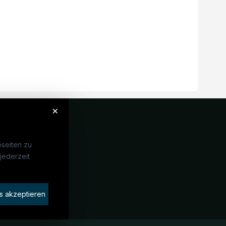
×
seiten zu
jederzeit
Unternehmen
idaten finden
s akzeptieren
rat buchen