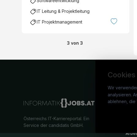
Softwareentwicklung
IT Leitung & Projektleitung
IT Projektmanagement
3
von
3
Cookies
Wir verwende
analysieren. A
info
ablehnen, die 
War
Österreichs IT-Karriereportal.
Ein
Stel
Service der candidatis GmbH.
Arbe