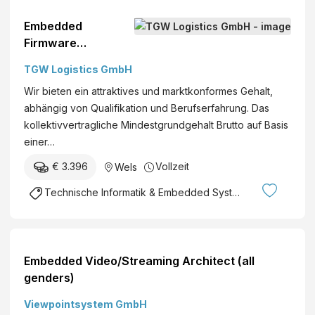
Embedded
Firmware
Developer (C) -
TGW Logistics GmbH
Smart Pocket /
Wir bieten ein attraktives und marktkonformes Gehalt,
Mobile Robotics
abhängig von Qualifikation und Berufserfahrung. Das
Wels, Österreich
kollektivvertragliche Mindestgrundgehalt Brutto auf Basis
Entwicklung /
einer…
Software / IT
Berufserfahrene
€ 3.396
Vollzeit
Wels
Technische Informatik & Embedded Systems
Embedded Video/Streaming Architect (all
genders)
Viewpointsystem GmbH