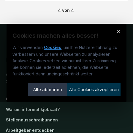
4
von
4
×
Cookies machen alles besser!
Wir verwenden
Cookies
, um Ihre Nutzererfahrung zu
verbessern und unsere Webseiten zu analysieren.
Analyse-Cookies setzen wir nur mit Ihrer Zustimmung
–
Sie können sie jederzeit ablehnen, die Webseite
funktioniert dann uneingeschränkt weiter
Österreichs IT-Karriereportal.
Ein
Service der candidatis GmbH.
Alle ablehnen
Alle Cookies akzeptieren
informatikjobs.at
Warum
informatikjobs.at
?
Stellenausschreibungen
Arbeitgeber entdecken