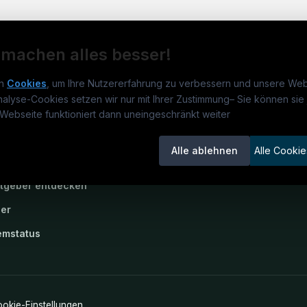
 machen alles besser!
n
Cookies
, um Ihre Nutzererfahrung zu verbessern und unsere Web
nalyse-Cookies setzen wir nur mit Ihrer Zustimmung
–
Sie können sie 
rmatikjobs.at
Jobs
Für 
Webseite funktioniert dann uneingeschränkt weiter
um
informatikjobs.at
?
Jobkategorien
Kand
Alle ablehnen
Alle Cookie
lenausschreibungen
Berufsfelder
Inse
itgeber entdecken
ner
emstatus
okie-Einstellungen