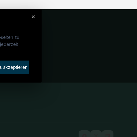
×
seiten zu
jederzeit
Unternehmen
idaten finden
s akzeptieren
rat buchen