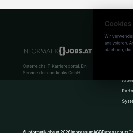
Cookies
Wir verwende
analysieren. A
info
ablehnen, die 
War
Österreichs IT-Karriereportal.
Ein
Stel
Service der candidatis GmbH.
Arbe
Part
Syst
©
informatikjobs.at
2026
Impressum
AGB
Datenschutz
Co