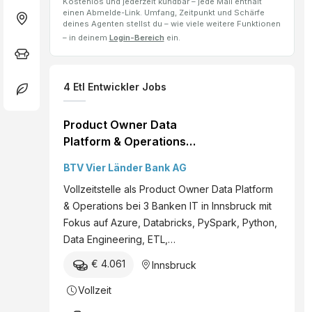
Kostenlos und jederzeit kündbar – jede Mail enthält
einen Abmelde-Link. Umfang, Zeitpunkt und Schärfe
deines Agenten stellst du – wie viele weitere Funktionen
– in deinem
Login-Bereich
ein.
4
Etl Entwickler
Jobs
Product Owner Data
Platform & Operations
(w/m/d)
BTV Vier Länder Bank AG
Vollzeitstelle als Product Owner Data Platform
& Operations bei 3 Banken IT in Innsbruck mit
Fokus auf Azure, Databricks, PySpark, Python,
Data Engineering, ETL,…
€ 4.061
Innsbruck
Vollzeit