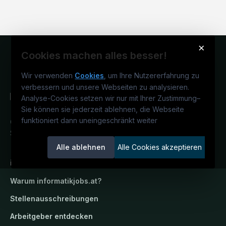
×
Cookies machen alles besser!
Wir verwenden
Cookies
, um Ihre Nutzererfahrung zu
verbessern und unsere Webseiten zu analysieren.
Analyse-Cookies setzen wir nur mit Ihrer Zustimmung
–
Sie können sie jederzeit ablehnen, die Webseite
funktioniert dann uneingeschränkt weiter
Österreichs IT-Karriereportal.
Ein
Service der candidatis GmbH.
Alle ablehnen
Alle Cookies akzeptieren
informatikjobs.at
Warum
informatikjobs.at
?
Stellenausschreibungen
Arbeitgeber entdecken