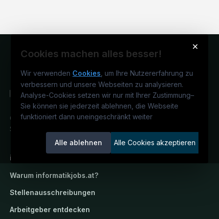
×
Cookies machen alles besser!
Wir verwenden
Cookies
, um Ihre Nutzererfahrung zu
verbessern und unsere Webseiten zu analysieren.
Analyse-Cookies setzen wir nur mit Ihrer Zustimmung
–
Sie können sie jederzeit ablehnen, die Webseite
funktioniert dann uneingeschränkt weiter
Österreichs IT-Karriereportal.
Ein
Service der candidatis GmbH.
Alle ablehnen
Alle Cookies akzeptieren
informatikjobs.at
Warum
informatikjobs.at
?
Stellenausschreibungen
Arbeitgeber entdecken