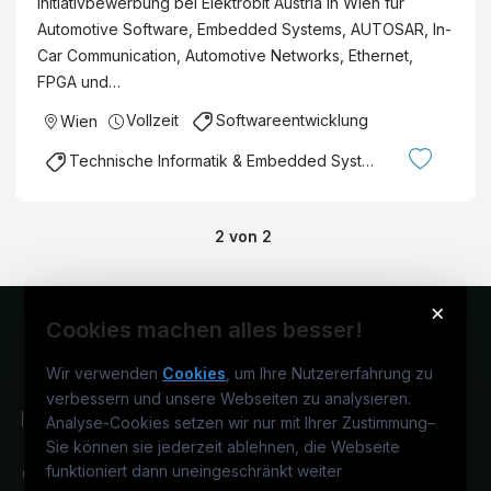
Initiativbewerbung bei Elektrobit Austria in Wien für
Automotive Software, Embedded Systems, AUTOSAR, In-
Car Communication, Automotive Networks, Ethernet,
FPGA und…
Vollzeit
Softwareentwicklung
Wien
Technische Informatik & Embedded Systems
2
von
2
×
Cookies machen alles besser!
Wir verwenden
Cookies
, um Ihre Nutzererfahrung zu
verbessern und unsere Webseiten zu analysieren.
Analyse-Cookies setzen wir nur mit Ihrer Zustimmung
–
Sie können sie jederzeit ablehnen, die Webseite
funktioniert dann uneingeschränkt weiter
Österreichs IT-Karriereportal.
Ein