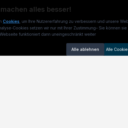
 machen alles besser!
n
Cookies
, um Ihre Nutzererfahrung zu verbessern und unsere Web
nalyse-Cookies setzen wir nur mit Ihrer Zustimmung
–
Sie können sie 
rmatikjobs.at
Jobs
Für 
Webseite funktioniert dann uneingeschränkt weiter
um
informatikjobs.at
?
Jobkategorien
Kand
Alle ablehnen
Alle Cookie
lenausschreibungen
Berufsfelder
Inse
itgeber entdecken
ner
emstatus
okie-Einstellungen