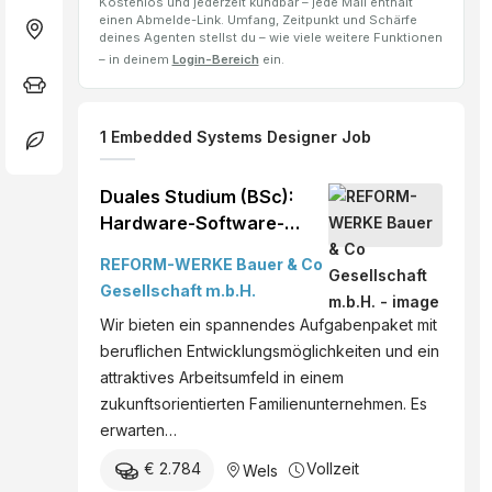
Kostenlos und jederzeit kündbar – jede Mail enthält
einen Abmelde-Link. Umfang, Zeitpunkt und Schärfe
deines Agenten stellst du – wie viele weitere Funktionen
– in deinem
Login-Bereich
ein.
1
Embedded Systems Designer
Job
Duales Studium (BSc):
Hardware-Software-
Design (m/w/d) -
REFORM-WERKE Bauer & Co
Hagenberg, Wels,
Gesellschaft m.b.H.
Österreich
Wir bieten ein spannendes Aufgabenpaket mit
beruflichen Entwicklungsmöglichkeiten und ein
attraktives Arbeitsumfeld in einem
zukunftsorientierten Familienunternehmen. Es
erwarten…
€ 2.784
Vollzeit
Wels