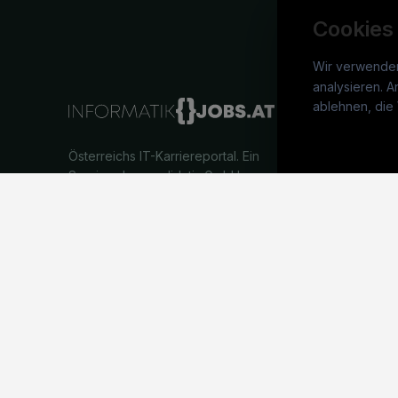
Cookies
Wir verwende
analysieren. A
info
ablehnen, die 
War
Österreichs IT-Karriereportal.
Ein
Stel
Service der candidatis GmbH.
Arbe
Part
Syst
©
informatikjobs.at
2026
Impressum
AGB
Datenschutz
Co