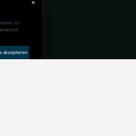
×
seiten zu
jederzeit
Unternehmen
idaten finden
s akzeptieren
rat buchen