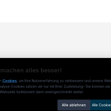
 machen alles besser!
n
Cookies
, um Ihre Nutzererfahrung zu verbessern und unsere Web
nalyse-Cookies setzen wir nur mit Ihrer Zustimmung
–
Sie können sie 
rmatikjobs.at
Jobs
Für 
Webseite funktioniert dann uneingeschränkt weiter
um
informatikjobs.at
?
Jobkategorien
Kand
Alle ablehnen
Alle Cookie
lenausschreibungen
Berufsfelder
Inse