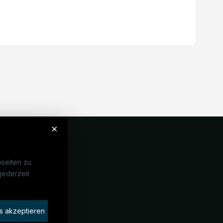
×
seiten zu
jederzeit
Unternehmen
idaten finden
s akzeptieren
rat buchen