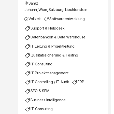
Sankt
Johann
,
Wien
,
Salzburg
,
Liechtenstein
Vollzeit
Softwareentwicklung
Support & Helpdesk
Datenbanken & Data Warehouse
IT Leitung & Projektleitung
Qualitätssicherung & Testing
IT Consulting
IT Projektmanagement
IT Controlling / IT Audit
ERP
SEO & SEM
Business Intelligence
IT-Consulting