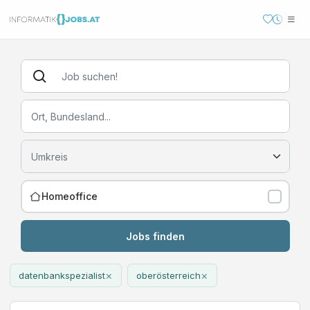
Homeoffice
Jobs finden
×
×
datenbankspezialist
oberösterreich