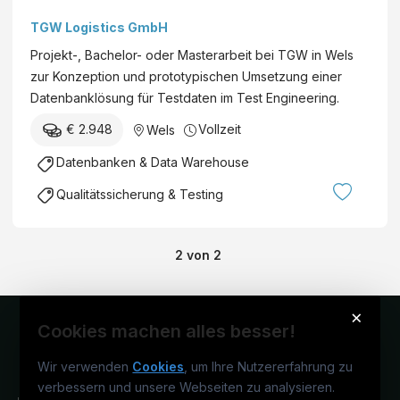
Datenbank für
TGW Logistics GmbH
Testdaten
Projekt-, Bachelor- oder Masterarbeit bei TGW in Wels
zur Konzeption und prototypischen Umsetzung einer
Datenbanklösung für Testdaten im Test Engineering.
€ 2.948
Vollzeit
Wels
Datenbanken & Data Warehouse
Qualitätssicherung & Testing
2
von
2
×
Cookies machen alles besser!
Wir verwenden
Cookies
, um Ihre Nutzererfahrung zu
verbessern und unsere Webseiten zu analysieren.