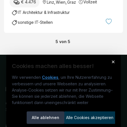
€ 4.476
Vollzeit
Linz
,
Wien
,
Graz
IT Architektur & Infrastruktur
sonstige IT-Stellen
5
von
5
×
Cookies machen alles besser!
Wir verwenden
Cookies
, um Ihre Nutzererfahrung zu
verbessern und unsere Webseiten zu analysieren.
Analyse-Cookies setzen wir nur mit Ihrer Zustimmung
–
Sie können sie jederzeit ablehnen, die Webseite
funktioniert dann uneingeschränkt weiter
Österreichs IT-Karriereportal.
Ein
Service der candidatis GmbH.
Alle ablehnen
Alle Cookies akzeptieren
informatikjobs.at