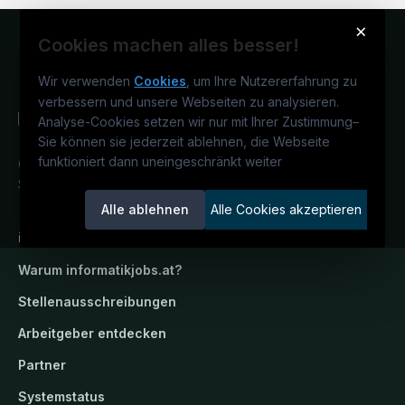
×
Cookies machen alles besser!
Wir verwenden
Cookies
, um Ihre Nutzererfahrung zu
verbessern und unsere Webseiten zu analysieren.
Analyse-Cookies setzen wir nur mit Ihrer Zustimmung
–
Sie können sie jederzeit ablehnen, die Webseite
funktioniert dann uneingeschränkt weiter
Österreichs IT-Karriereportal.
Ein
Service der candidatis GmbH.
Alle ablehnen
Alle Cookies akzeptieren
informatikjobs.at
Warum
informatikjobs.at
?
Stellenausschreibungen
Arbeitgeber entdecken
Partner
Systemstatus