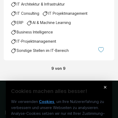
IT Architektur & Infrastruktur
IT Consulting
IT Projektmanagement
ERP
AI & Machine Learning
Business Intelligence
IT-Projektmanagement
Sonstige Stellen im IT-Bereich
9
von
9
×
Cookies machen alles besser!
Wir verwenden
Cookies
, um Ihre Nutzererfahrung zu
verbessern und unsere Webseiten zu analysieren.
Analyse-Cookies setzen wir nur mit Ihrer Zustimmung
–