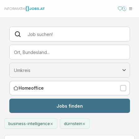
Homeoffice
Jobs finden
×
×
business-intelligence
dürnstein