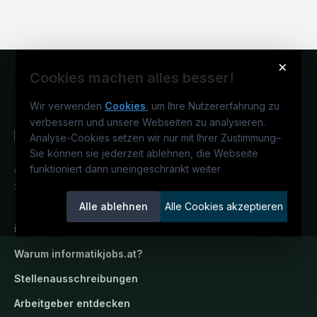
×
Cookies machen alles besser!
Wir verwenden
Cookies
, um Ihre Nutzererfahrung zu
verbessern und unsere Webseiten zu analysieren.
Analyse-Cookies setzen wir nur mit Ihrer Zustimmung
–
Sie können sie jederzeit ablehnen, die Webseite
funktioniert dann uneingeschränkt weiter
Österreichs IT-Karriereportal.
Ein
Service der candidatis GmbH.
Alle ablehnen
Alle Cookies akzeptieren
informatikjobs.at
Warum
informatikjobs.at
?
Stellenausschreibungen
Arbeitgeber entdecken