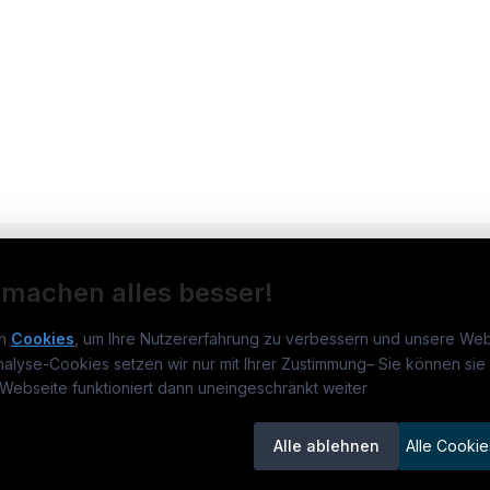
 machen alles besser!
n
Cookies
, um Ihre Nutzererfahrung zu verbessern und unsere Web
nalyse-Cookies setzen wir nur mit Ihrer Zustimmung
–
Sie können sie 
rmatikjobs.at
Jobs
Für 
Webseite funktioniert dann uneingeschränkt weiter
um
informatikjobs.at
?
Jobkategorien
Kand
Alle ablehnen
Alle Cookie
lenausschreibungen
Berufsfelder
Inse