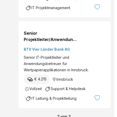
IT Projektmanagement
Senior
Projektleiter/Anwendungs
betreuer -
BTV Vier Länder Bank AG
Wertpapierapplikationen
Senior IT-Projektleiter und
(w/m/d)
Anwendungsbetreuer für
Wertpapierapplikationen in Innsbruck.
€ 4.215
Innsbruck
Vollzeit
Support & Helpdesk
IT Leitung & Projektleitung
2
von
2