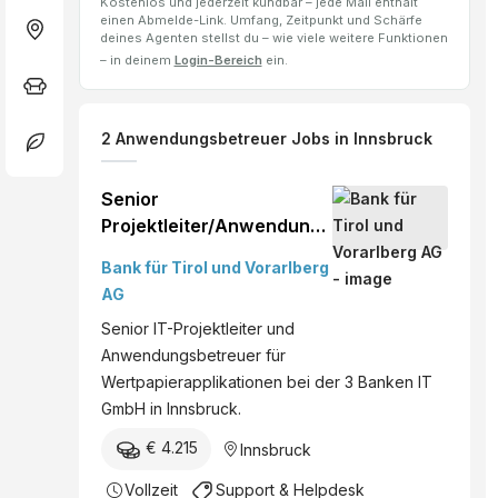
Kostenlos und jederzeit kündbar – jede Mail enthält
einen Abmelde-Link. Umfang, Zeitpunkt und Schärfe
deines Agenten stellst du – wie viele weitere Funktionen
– in deinem
Login-Bereich
ein.
2
Anwendungsbetreuer
Jobs
in Innsbruck
Senior
Projektleiter/Anwendungs
betreuer -
Bank für Tirol und Vorarlberg
Wertpapierapplikationen
AG
(w/m/d)
Senior IT-Projektleiter und
Anwendungsbetreuer für
Wertpapierapplikationen bei der 3 Banken IT
GmbH in Innsbruck.
€ 4.215
Innsbruck
Vollzeit
Support & Helpdesk