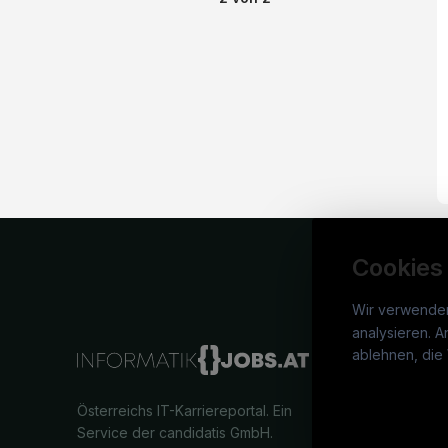
Cookies
Wir verwende
analysieren. A
info
ablehnen, die 
War
Österreichs IT-Karriereportal.
Ein
Stel
Service der candidatis GmbH.