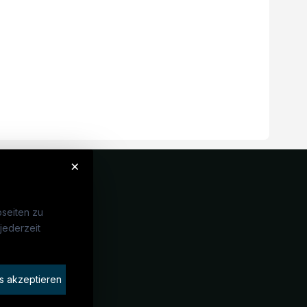
×
seiten zu
jederzeit
Unternehmen
idaten finden
s akzeptieren
rat buchen