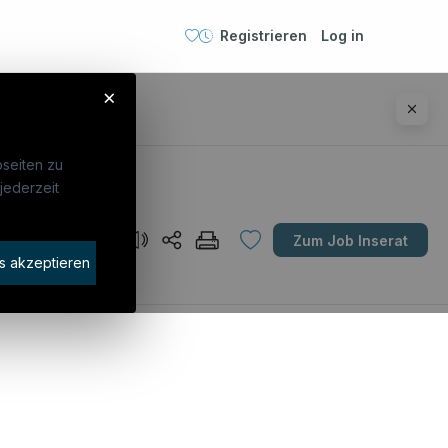
Registrieren
Log in
×
seiten zu
jederzeit
Unternehmen
AT
Zum Job Inserat
idaten finden
s akzeptieren
rat buchen