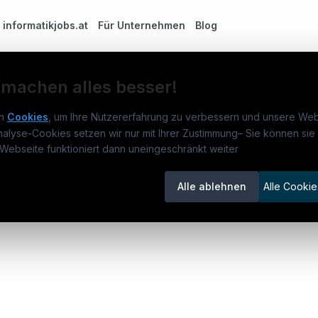
m
informatikjobs.at
Für Unternehmen
Blog
 machen alles besser!
n
Cookies
, um Ihre Nutzererfahrung zu verbessern und unsere Web
nalyse-Cookies setzen wir nur mit Ihrer Zustimmung
–
Sie können sie 
rmatikjobs.at
Jobs
Für 
Webseite funktioniert dann uneingeschränkt weiter
um
informatikjobs.at
?
Jobkategorien
Kand
Alle ablehnen
Alle Cookie
lenausschreibungen
Berufsfelder
Inse
nce
itgeber entdecken
ner
emstatus