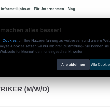
m
informatikjobs.at
Für Unternehmen
Blog
 machen alles besser!
n
Cookies
, um Ihre Nutzererfahrung zu verbessern und unsere Web
nalyse-Cookies setzen wir nur mit Ihrer Zustimmung
–
Sie können sie 
rmatikjobs.at
Jobs
Für 
Webseite funktioniert dann uneingeschränkt weiter
um
informatikjobs.at
?
Jobkategorien
Kand
Alle ablehnen
Alle Cookie
lenausschreibungen
Berufsfelder
Inse
ine Learning
Sonstige Stellen im IT-Bereich
€ 2.645
itgeber entdecken
ner
emstatus