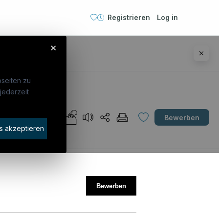
Registrieren
Log in
×
seiten zu
jederzeit
Unternehmen
AT
Bewerben
idaten finden
s akzeptieren
rat buchen