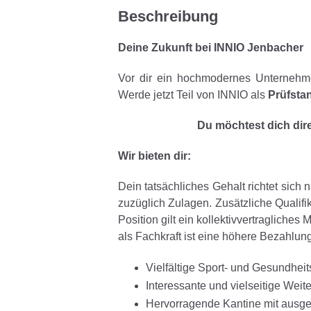
©
informatikjobs.at
2026
Impressum
AGB
Datenschutz
Co