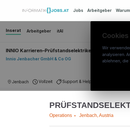
Jobs
Arbeitgeber
Waru
Inserat
Arbeitgeber
itAI
Cookies
Wir verwende
INNIO Karrieren–Prüfstandselektriker (m/w/d)
analysieren. A
Innio Jenbacher GmbH & Co OG
info
ablehnen, die 
War
Österreichs IT-Karriereportal.
Ein
Stel
Vollzeit
Support & Helpdesk
AI & Mach
Jenbach
Service der candidatis GmbH.
Arbe
Part
Syst