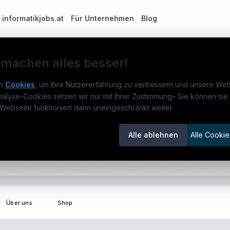
m
informatikjobs.at
Für Unternehmen
Blog
 machen alles besser!
n
Cookies
, um Ihre Nutzererfahrung zu verbessern und unsere Web
nalyse-Cookies setzen wir nur mit Ihrer Zustimmung
–
Sie können sie 
rmatikjobs.at
Jobs
Für 
Webseite funktioniert dann uneingeschränkt weiter
um
informatikjobs.at
?
Jobkategorien
Kand
Alle ablehnen
Alle Cookie
lenausschreibungen
Berufsfelder
Inse
€ 3.267
itgeber entdecken
ner
emstatus