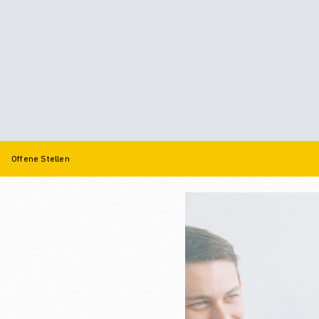
©
informatikjobs.at
2026
Impressum
AGB
Datenschutz
Co