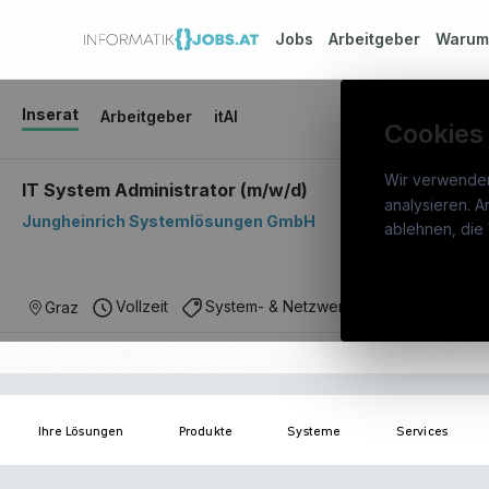
Jobs
Arbeitgeber
Waru
Inserat
Arbeitgeber
itAI
Cookies
Wir verwende
IT System Administrator (m/w/d)
analysieren. A
Jungheinrich Systemlösungen GmbH
info
ablehnen, die 
War
Österreichs IT-Karriereportal.
Ein
Stel
Vollzeit
System- & Netzwerkadministration
Graz
Service der candidatis GmbH.
Arbe
Part
Syst