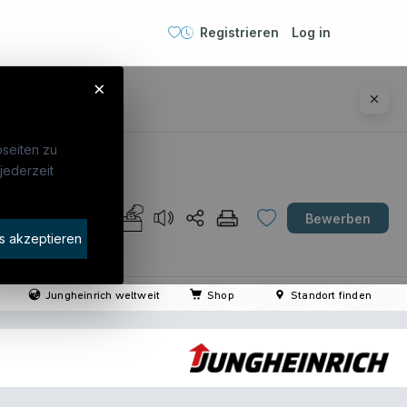
Registrieren
Log in
×
seiten zu
jederzeit
Unternehmen
AT
Bewerben
idaten finden
s akzeptieren
rat buchen