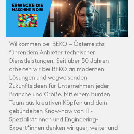
Partner
Systemstatus
Jobs
Jobkategorien
Berufsfelder
Für Unternehmen
Kandidaten finden
Inserat buchen
©
informatikjobs.at
2026
Impressum
AGB
Datenschutz
Cookie-Einstellungen