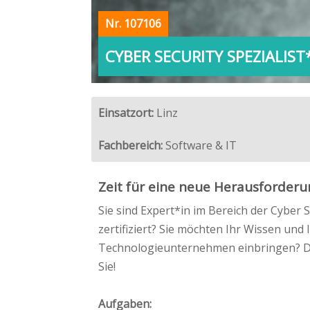
©
informatikjobs.at
2026
Impressum
AGB
Datenschutz
Co