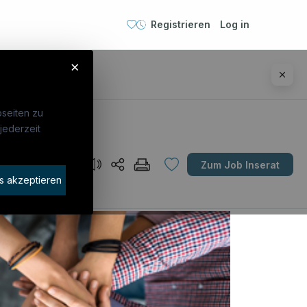
Registrieren
Log in
×
seiten zu
jederzeit
Unternehmen
AT
Zum Job Inserat
idaten finden
s akzeptieren
rat buchen