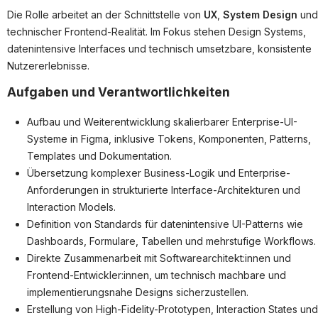
Partner
Die Rolle arbeitet an der Schnittstelle von
UX
,
System Design
und
Systemstatus
technischer Frontend-Realität. Im Fokus stehen Design Systems,
datenintensive Interfaces und technisch umsetzbare, konsistente
Jobs
Nutzererlebnisse.
Jobkategorien
Aufgaben und Verantwortlichkeiten
Berufsfelder
Aufbau und Weiterentwicklung skalierbarer Enterprise-UI-
Systeme in Figma, inklusive Tokens, Komponenten, Patterns,
Für Unternehmen
Templates und Dokumentation.
Kandidaten finden
Übersetzung komplexer Business-Logik und Enterprise-
Anforderungen in strukturierte Interface-Architekturen und
Inserat buchen
Interaction Models.
Definition von Standards für datenintensive UI-Patterns wie
Dashboards, Formulare, Tabellen und mehrstufige Workflows.
Direkte Zusammenarbeit mit Softwarearchitekt:innen und
©
informatikjobs.at
2026
Impressum
AGB
Datenschutz
Frontend-Entwickler:innen, um technisch machbare und
Cookie-Einstellungen
implementierungsnahe Designs sicherzustellen.
Erstellung von High-Fidelity-Prototypen, Interaction States und