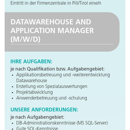
Partner
Systemstatus
Jobs
Jobkategorien
Berufsfelder
Für Unternehmen
Kandidaten finden
Inserat buchen
©
informatikjobs.at
2026
Impressum
AGB
Datenschutz
Cookie-Einstellungen