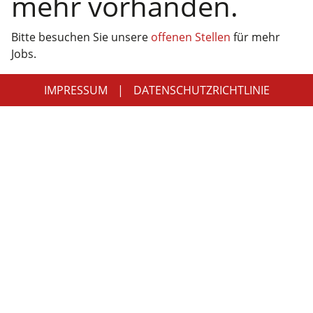
Partner
Systemstatus
Jobs
Jobkategorien
Berufsfelder
Für Unternehmen
Kandidaten finden
Inserat buchen
©
informatikjobs.at
2026
Impressum
AGB
Datenschutz
Cookie-Einstellungen