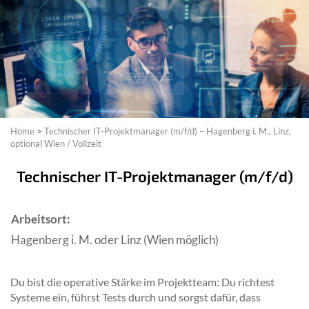
Partner
Systemstatus
Jobs
Jobkategorien
Berufsfelder
Für Unternehmen
Kandidaten finden
Inserat buchen
©
informatikjobs.at
2026
Impressum
AGB
Datenschutz
Cookie-Einstellungen