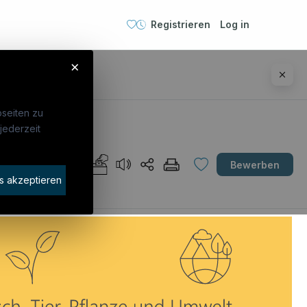
Registrieren
Log in
×
seiten zu
jederzeit
Unternehmen
AT
Bewerben
idaten finden
s akzeptieren
rat buchen
€ 3.692