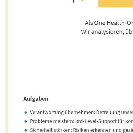
©
informatikjobs.at
2026
Impressum
AGB
Datenschutz
Co