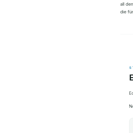
all de
die fü
E
N