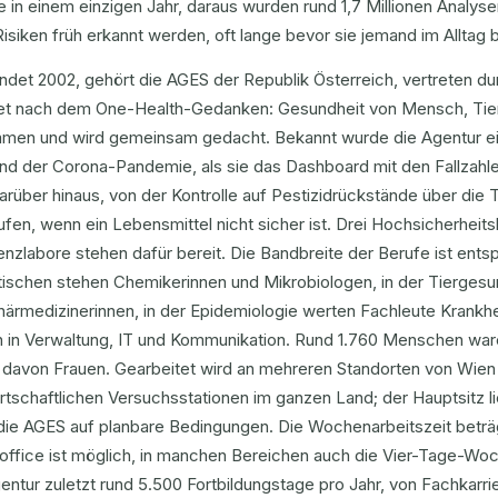
 in einem einzigen Jahr, daraus wurden rund 1,7 Millionen Analysen
isiken früh erkannt werden, oft lange bevor sie jemand im Alltag 
det 2002, gehört die AGES der Republik Österreich, vertreten du
tet nach dem One-Health-Gedanken: Gesundheit von Mensch, Tier
men und wird gemeinsam gedacht. Bekannt wurde die Agentur eine
d der Corona-Pandemie, als sie das Dashboard mit den Fallzahlen 
arüber hinaus, von der Kontrolle auf Pestizidrückstände über di
fen, wenn ein Lebensmittel nicht sicher ist. Drei Hochsicherheit
nzlabore stehen dafür bereit. Die Bandbreite der Berufe ist ent
tischen stehen Chemikerinnen und Mikrobiologen, in der Tiergesu
inärmedizinerinnen, in der Epidemiologie werten Fachleute Krank
en in Verwaltung, IT und Kommunikation. Rund 1.760 Menschen war
l davon Frauen. Gearbeitet wird an mehreren Standorten von Wien
rtschaftlichen Versuchsstationen im ganzen Land; der Hauptsitz li
die AGES auf planbare Bedingungen. Die Wochenarbeitszeit beträgt
ffice ist möglich, in manchen Bereichen auch die Vier-Tage-Woc
entur zuletzt rund 5.500 Fortbildungstage pro Jahr, von Fachkarri