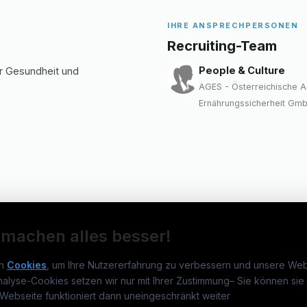
IHRE ANSPRECHPERSONEN
Recruiting-Team
People & Culture
ür Gesundheit und
AGES - Österreichische A
Ernährungssicherheit Gm
 machen alles besser!
n
Cookies
, um Ihre Nutzererfahrung zu verbessern und unsere Web
nalyse-Cookies setzen wir nur mit Ihrer Zustimmung
–
Sie können sie 
rmatikjobs.at
Jobs
Für 
Webseite funktioniert dann uneingeschränkt weiter