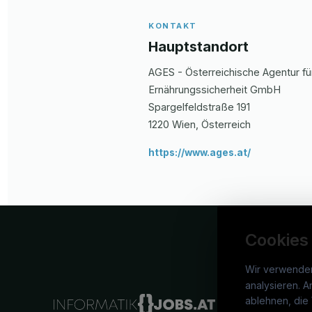
KONTAKT
Hauptstandort
AGES - Österreichische Agentur f
Ernährungssicherheit GmbH
Spargelfeldstraße
191
1220
Wien
, Österreich
https://www.ages.at/
Cookies
Wir verwende
analysieren. A
info
ablehnen, die 