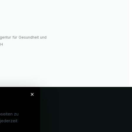
gentur für Gesundheit und
bH
×
seiten zu
jederzeit
Unternehmen