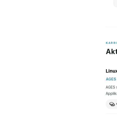
KARR
Akt
Linu
AGES 
AGES s
Applik