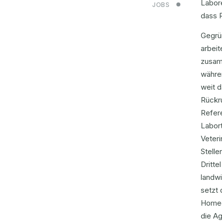
Labore
JOBS
dass R
Gegrün
arbei
zusam
währen
weit d
Rückru
Refere
Labor
Veter
Stell
Dritte
landwi
setzt 
Homeo
die Ag