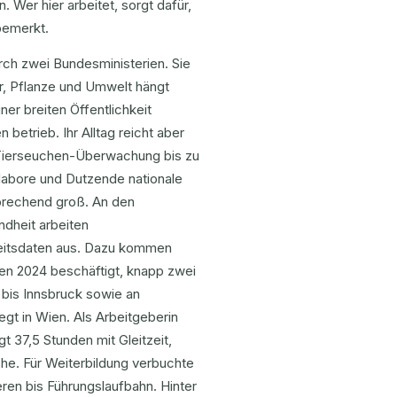
. Wer hier arbeitet, sorgt dafür,
bemerkt.
rch zwei Bundesministerien. Sie
, Pflanze und Umwelt hängt
r breiten Öffentlichkeit
betrieb. Ihr Alltag reicht aber
e Tierseuchen-Überwachung bis zu
slabore und Dutzende nationale
sprechend groß. An den
ndheit arbeiten
heitsdaten aus. Dazu kommen
en 2024 beschäftigt, knapp zwei
 bis Innsbruck sowie an
egt in Wien. Als Arbeitgeberin
 37,5 Stunden mit Gleitzeit,
he. Für Weiterbildung verbuchte
eren bis Führungslaufbahn. Hinter