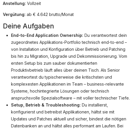
Partner
Anstellung:
Vollzeit
Systemstatus
Vergütung:
ab € 4.642 brutto/Monat
Jobs
Deine Aufgaben
Jobkategorien
End-to-End Application Ownership:
Du verantwortest dein
zugeordnetes Applikations-Portfolio technisch end-to-end –
Berufsfelder
von Installation und Konfiguration über Betrieb und Patching
bis hin zu Migration, Upgrade und Dekommissionierung. Vom
Für Unternehmen
ersten Setup bis zum sauber dokumentierten
Kandidaten finden
Produktivbetrieb läuft alles über deinen Tisch. Als Senior
verantwortest du typischerweise die kritischsten und
Inserat buchen
komplexesten Applikationen im Team – business-relevante
Systeme, hochintegrierte Lösungen oder technisch
anspruchsvolle Spezialsoftware – mit voller technischer Tiefe.
Setup, Betrieb & Troubleshooting:
Du installierst,
©
informatikjobs.at
2026
Impressum
AGB
Datenschutz
konfigurierst und betreibst Applikationen, hältst sie mit
Cookie-Einstellungen
Updates und Patches aktuell und sicher, bindest die nötigen
Datenbanken an und hältst alles performant am Laufen. Bei