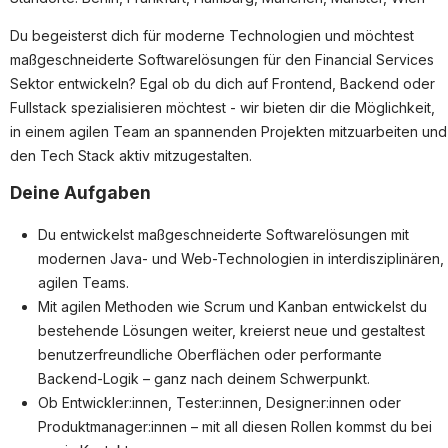
Partner
Du begeisterst dich für moderne Technologien und möchtest
Systemstatus
maßgeschneiderte Softwarelösungen für den Financial Services
Sektor entwickeln? Egal ob du dich auf Frontend, Backend oder
Jobs
Fullstack spezialisieren möchtest - wir bieten dir die Möglichkeit,
Jobkategorien
in einem agilen Team an spannenden Projekten mitzuarbeiten und
Berufsfelder
den Tech Stack aktiv mitzugestalten.
Deine Aufgaben
Für Unternehmen
Du entwickelst maßgeschneiderte Softwarelösungen mit
Kandidaten finden
modernen Java- und Web-Technologien in interdisziplinären,
Inserat buchen
agilen Teams.
Mit agilen Methoden wie Scrum und Kanban entwickelst du
bestehende Lösungen weiter, kreierst neue und gestaltest
benutzerfreundliche Oberflächen oder performante
©
informatikjobs.at
2026
Impressum
AGB
Datenschutz
Backend-Logik – ganz nach deinem Schwerpunkt.
Cookie-Einstellungen
Ob Entwickler:innen, Tester:innen, Designer:innen oder
Produktmanager:innen – mit all diesen Rollen kommst du bei