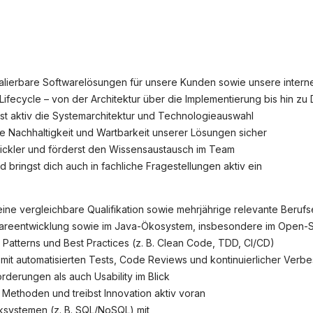
okie-Einstellungen
kalierbare Softwarelösungen für unsere Kunden sowie unsere inter
ifecycle – von der Architektur über die Implementierung bis hin zu
est aktiv die Systemarchitektur und Technologieauswahl
ie Nachhaltigkeit und Wartbarkeit unserer Lösungen sicher
wickler und förderst den Wissensaustausch im Team
 bringst dich auch in fachliche Fragestellungen aktiv ein
ine vergleichbare Qualifikation sowie mehrjährige relevante Beruf
twareentwicklung sowie im Java-Ökosystem, insbesondere im Open
n Patterns und Best Practices (z. B. Clean Code, TDD, CI/CD)
 mit automatisierten Tests, Code Reviews und kontinuierlicher Verb
derungen als auch Usability im Blick
 Methoden und treibst Innovation aktiv voran
ksystemen (z. B. SQL/NoSQL) mit