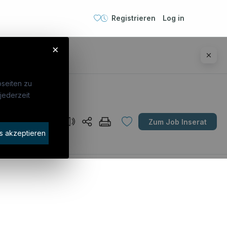
Registrieren
Log in
×
seiten zu
jederzeit
Unternehmen
Zum Job Inserat
idaten finden
s akzeptieren
rat buchen