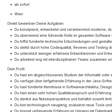
ab sofort
©
informatikjobs.at
2026
Impressum
AGB
Datenschutz
Co
Wien
Direkt bewerben Deine Aufgaben
Du konzipierst, entwickelst und verantwortest moderne, s
Du übernimmst eine führende Rolle im gesamten Software-L
Du triffst fundierte technische Entscheidungen und gestalt
Du stellst durch hohe Codequalität, Reviews und Testing d
Du unterstützt weniger erfahrene Entwicklerinnen und Ent
Du arbeitest eng mit interdisziplinären Teams zusammen und
Dein Profil
Du hast ein abgeschlossenes Studium der Informatik oder e
Du verfügst über tiefgehende Erfahrung in der Java-Sof
Du hast fundierte Kenntnisse in Softwarearchitektur, Desig
Du hast einen sehr hohen Qualitätsanspruch und Erfahrung
Du denkst aus Nutzerperspektive und behältst sowohl Anfor
Du bist technologisch neugierig, evaluierst neue Tools und
Du bringst umfassende Erfahrung im Umgang mit Datenban