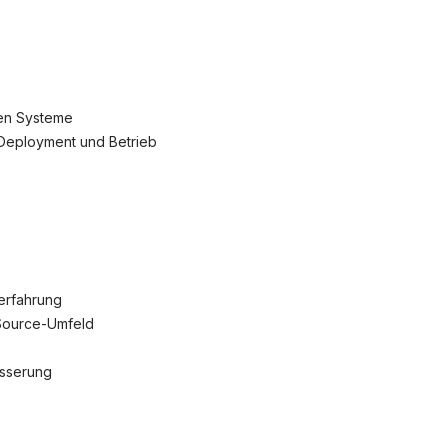
nen Systeme
 Deployment und Betrieb
serfahrung
-Source-Umfeld
esserung