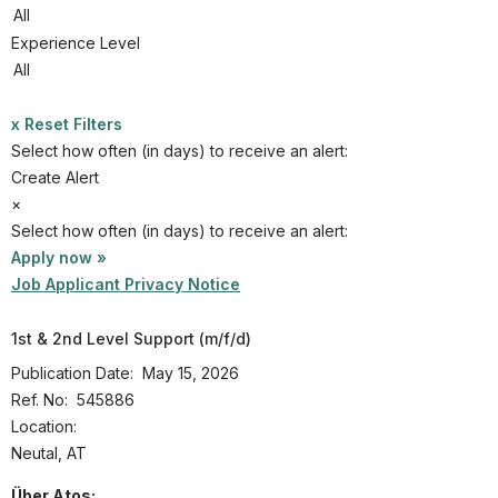
Partner
Systemstatus
Experience Level
Jobs
x Reset Filters
Jobkategorien
Select how often (in days) to receive an alert:
Berufsfelder
Create Alert
×
Für Unternehmen
Select how often (in days) to receive an alert:
Apply now »
Kandidaten finden
Job Applicant Privacy Notice
Inserat buchen
1st & 2nd Level Support (m/f/d)
Publication Date:
May 15, 2026
Ref. No:
545886
©
informatikjobs.at
2026
Impressum
AGB
Datenschutz
Location:
Cookie-Einstellungen
Neutal, AT
Über Atos: