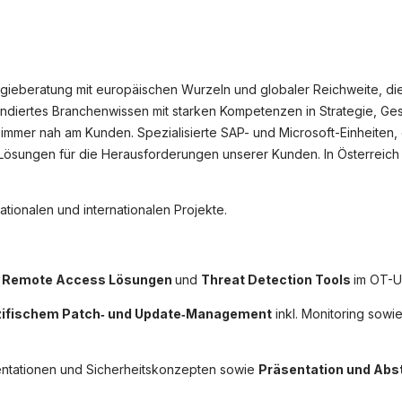
okie-Einstellungen
ieberatung mit europäischen Wurzeln und globaler Reichweite, die
undiertes Branchenwissen mit starken Kompetenzen in Strategie, G
 immer nah am Kunden. Spezialisierte SAP- und Microsoft-Einheiten, 
sungen für die Herausforderungen unserer Kunden. In Österreich s
tionalen und internationalen Projekte.
 Remote Access Lösungen
und
Threat Detection Tools
im OT-U
ifischem Patch‑ und Update‑Management
inkl. Monitoring sowi
entationen und Sicherheitskonzepten sowie
Präsentation und Ab