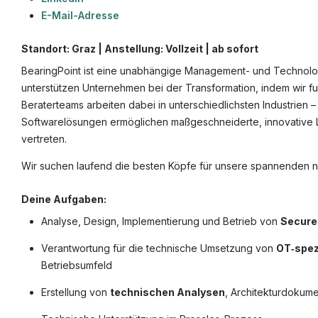
E-Mail-Adresse
©
informatikjobs.at
2026
Impressum
AGB
Datenschutz
Co
Standort: Graz | Anstellung: Vollzeit | ab sofort
BearingPoint ist eine unabhängige Management- und Technolog
unterstützen Unternehmen bei der Transformation, indem wir f
Beraterteams arbeiten dabei in unterschiedlichsten Industrien –
Softwarelösungen ermöglichen maßgeschneiderte, innovative Lö
vertreten.
Wir suchen laufend die besten Köpfe für unsere spannenden na
Deine Aufgaben:
Analyse, Design, Implementierung und Betrieb von
Secure
Verantwortung für die technische Umsetzung von
OT‑spez
Betriebsumfeld
Erstellung von
technischen Analysen
, Architekturdokum