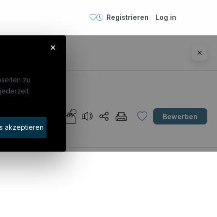
Registrieren
Log in
×
seiten zu
jederzeit
Unternehmen
Bewerben
idaten finden
s akzeptieren
rat buchen