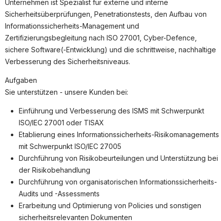
Partner
Unternehmen ist Spezialist für externe und interne
Sicherheitsüberprüfungen, Penetrationstests, den Aufbau von
Systemstatus
Informationssicherheits-Management und
Zertifizierungsbegleitung nach ISO 27001, Cyber-Defence,
Jobs
sichere Software(-Entwicklung) und die schrittweise, nachhaltige
Jobkategorien
Verbesserung des Sicherheitsniveaus.
Berufsfelder
Aufgaben
Sie unterstützen - unsere Kunden bei:
Für Unternehmen
Einführung und Verbesserung des ISMS mit Schwerpunkt
Kandidaten finden
ISO/IEC 27001 oder TISAX
Inserat buchen
Etablierung eines Informationssicherheits-Risikomanagements
mit Schwerpunkt ISO/IEC 27005
Durchführung von Risikobeurteilungen und Unterstützung bei
der Risikobehandlung
Durchführung von organisatorischen Informationssicherheits-
©
informatikjobs.at
2026
Impressum
AGB
Datenschutz
Audits und -Assessments
Cookie-Einstellungen
Erarbeitung und Optimierung von Policies und sonstigen
sicherheitsrelevanten Dokumenten